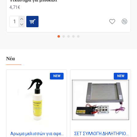
Ψεκαστηρα για μπουκαλι
4,71€
Νέα
NEW
NEW
Aρωμα μελισσών για αφεσμους 250 ml
ΣΕΤ ΣΥΛΛΟΓΉ ΔΗΛΗΤΗΡΊΟΥ ΤΩΝ ΜΕΛΙΣΣΏΝ 3 ΤΕΜ.