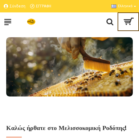
ΜΕΛΙΣΣΟΚΟΜΙΚΗ
Σύνδεση
ΕΓΓΡΑΦΗ
Ελληνικά
ΡΟΔΟΠΗΣ
Καλώς ήρθατε στο Μελισσοκομική Ροδόπης!